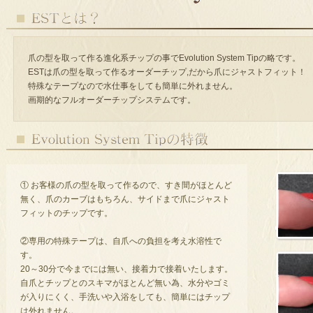
爪の型を取って作る進化系チップの事でEvolution System Tipの略です。
ESTは爪の型を取って作るオーダーチップ,だから爪にジャストフィット！
特殊なテープなので水仕事をしても簡単に外れません。
画期的なフルオーダーチップシステムです。
① お客様の爪の型を取って作るので、すき間がほとんど
無く、爪のカーブはもちろん、サイドまで爪にジャスト
フィットのチップです。
②専用の特殊テープは、自爪への負担を考え水溶性で
す。
20～30分で今までには無い、接着力で接着いたします。
自爪とチップとのスキマがほとんど無い為、水分やゴミ
が入りにくく、手洗いや入浴をしても、簡単にはチップ
は外れません。