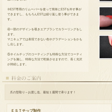
③EST専用のリムーバーを使って簡単にESTを外す事が
できますし、もちろんESTは繰り返し使う事ができま
す。
④一部のデザインを覗きエアブラシでカラーリングをし
ます。
マニキュアでは表現できない色やグラデーションをかも
し出します。
⑤ネイルチップのコーティングも特殊な方法でコーティ
ングを施し、特殊な方法で乾燥させますので、長く光沢
が持続します。
爪の型取り～お渡し迄、最短１週間で承ります！
ＥＳＴチップ制作