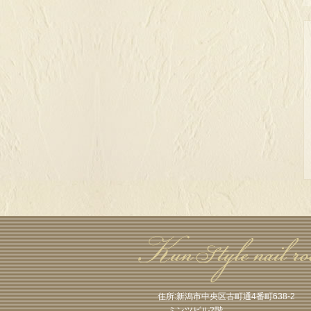
住所:新潟市中央区古町通4番町638-2
ミンツビル2階