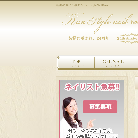
新潟のネイルサロンKunStyleNailRoom